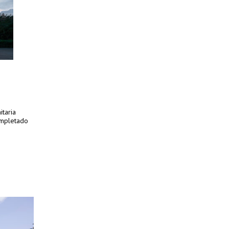
taria
ompletado