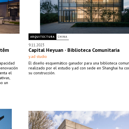
ARQUITECTURA
CHINA
9.11.2023
štěm
Capital Heyuan · Biblioteca Comunitaria
y.ad studio
capacidad
El diseño esquemático ganador para una biblioteca comuni
renovación
realizado por el estudio y.ad con sede en Shanghai ha c
enta el
su construcción.
tivas,
mo un