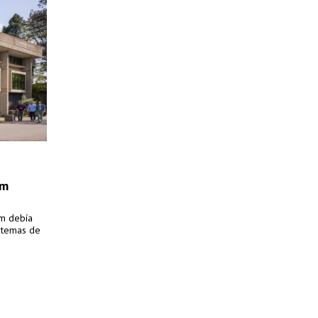
em
em debía
istemas de