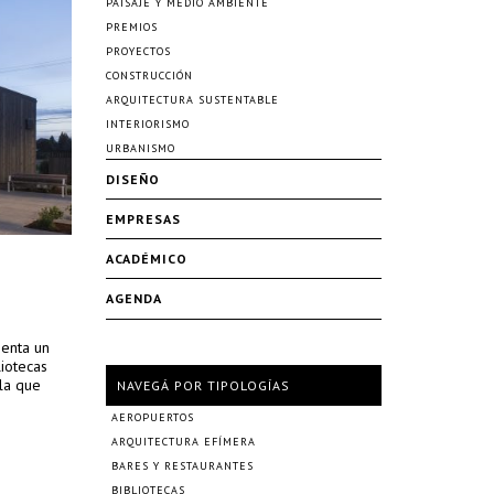
PAISAJE Y MEDIO AMBIENTE
PREMIOS
PROYECTOS
CONSTRUCCIÓN
ARQUITECTURA SUSTENTABLE
INTERIORISMO
URBANISMO
DISEÑO
EMPRESAS
ACADÉMICO
AGENDA
senta un
liotecas
la que
NAVEGÁ POR TIPOLOGÍAS
AEROPUERTOS
ARQUITECTURA EFÍMERA
BARES Y RESTAURANTES
BIBLIOTECAS