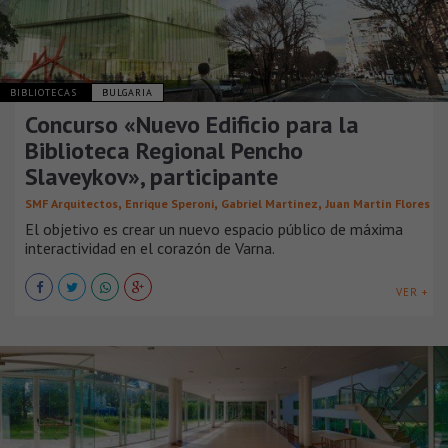
BIBLIOTECAS
BULGARIA
Concurso «Nuevo Edificio para la
Biblioteca Regional Pencho
Slaveykov», participante
,
,
,
SMF Arquitectos
Enrique Speroni
Gabriel Martínez
Juan Martín Flores
El objetivo es crear un nuevo espacio público de máxima
interactividad en el corazón de Varna.
VER +