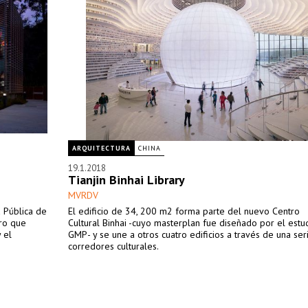
ARQUITECTURA
CHINA
19.1.2018
Tianjin Binhai Library
MVRDV
a Pública de
El edificio de 34, 200 m2 forma parte del nuevo Centro
ro que
Cultural Binhai -cuyo masterplan fue diseñado por el est
 el
GMP- y se une a otros cuatro edificios a través de una ser
corredores culturales.