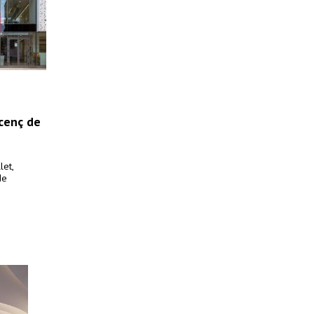
icenç de
let,
de