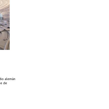
udio alemán
ie de