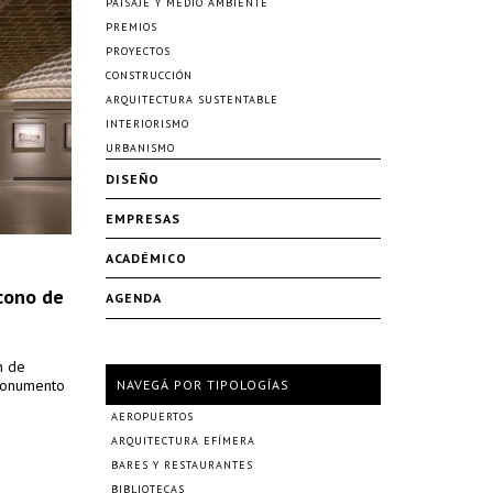
PAISAJE Y MEDIO AMBIENTE
PREMIOS
PROYECTOS
CONSTRUCCIÓN
ARQUITECTURA SUSTENTABLE
INTERIORISMO
URBANISMO
DISEÑO
EMPRESAS
ACADÉMICO
ícono de
AGENDA
n de
 monumento
NAVEGÁ POR TIPOLOGÍAS
AEROPUERTOS
ARQUITECTURA EFÍMERA
BARES Y RESTAURANTES
BIBLIOTECAS