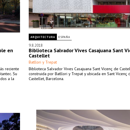
ARQUITECTURA
ESPAÑA
9.8.2018
ple en
Biblioteca Salvador Vives Casajuana Sant V
Castellet
Batllori y Trepat
ás reciente
Biblioteca Salvador Vives Casajuana Sant Vicenç de Castel
tantec. Su
construida por Batllori y Trepat y ubicada en Sant Vicenç 
ados a la
Castellet, Barcelona.