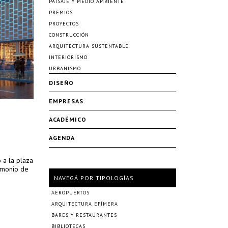
PAISAJE Y MEDIO AMBIENTE
PREMIOS
PROYECTOS
CONSTRUCCIÓN
ARQUITECTURA SUSTENTABLE
INTERIORISMO
URBANISMO
DISEÑO
EMPRESAS
ACADÉMICO
AGENDA
 a la plaza
imonio de
NAVEGÁ POR TIPOLOGÍAS
AEROPUERTOS
ARQUITECTURA EFÍMERA
BARES Y RESTAURANTES
BIBLIOTECAS