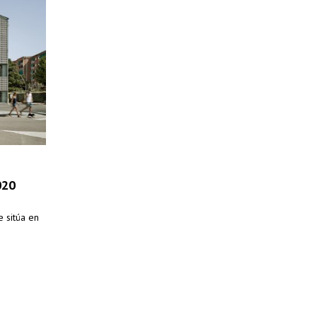
020
e sitúa en