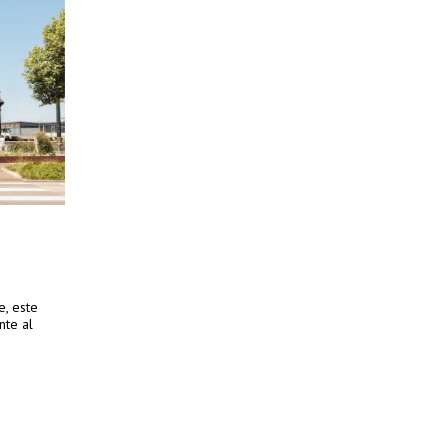
e, este
nte al