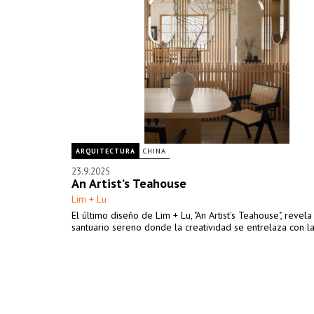
ARQUITECTURA
CHINA
23.9.2025
An Artist’s Teahouse
Lim + Lu
El último diseño de Lim + Lu, "An Artist's Teahouse", revela
santuario sereno donde la creatividad se entrelaza con la 