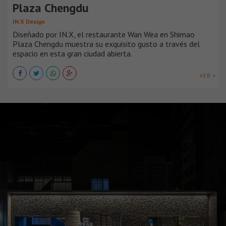
Plaza Chengdu
IN.X Design
Diseñado por IN.X, el restaurante Wan Wea en Shimao
Plaza Chengdu muestra su exquisito gusto a través del
espacio en esta gran ciudad abierta.
VER +