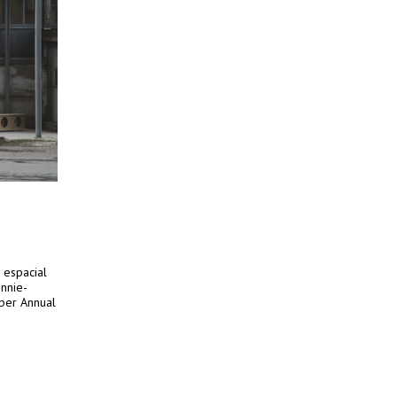
 espacial
nnie-
per Annual