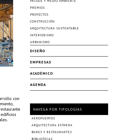
PAISAJE Y MEDIO AMBIENTE
PREMIOS
PROYECTOS
CONSTRUCCIÓN
ARQUITECTURA SUSTENTABLE
INTERIORISMO
URBANISMO
DISEÑO
EMPRESAS
ACADÉMICO
AGENDA
arrollo con
miento,
restaurante
NAVEGÁ POR TIPOLOGÍAS
edificios
AEROPUERTOS
ales.
ARQUITECTURA EFÍMERA
BARES Y RESTAURANTES
BIBLIOTECAS