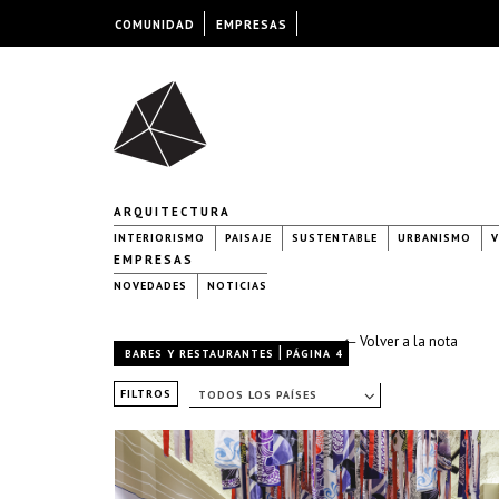
COMUNIDAD
EMPRESAS
ARQUITECTURA
INTERIORISMO
PAISAJE
SUSTENTABLE
URBANISMO
V
EMPRESAS
NOVEDADES
NOTICIAS
← Volver a la nota
|
BARES Y RESTAURANTES
PÁGINA 4
FILTROS
TODOS LOS PAÍSES