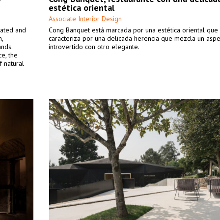
estética oriental
Associate Interior Design
cated and
Cong Banquet está marcada por una estética oriental que
n,
caracteriza por una delicada herencia que mezcla un asp
ands.
introvertido con otro elegante.
e, the
 natural