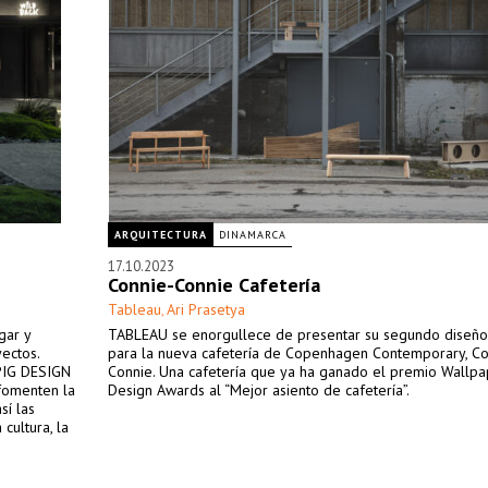
ARQUITECTURA
DINAMARCA
17.10.2023
Connie-Connie Cafetería
Tableau
Ari Prasetya
,
gar y
TABLEAU se enorgullece de presentar su segundo diseño
ectos.
para la nueva cafetería de Copenhagen Contemporary, Co
 PIG DESIGN
Connie. Una cafetería que ya ha ganado el premio Wallpa
fomenten la
Design Awards al “Mejor asiento de cafetería”.
sí las
cultura, la