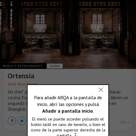
BARES Y RESTAURANTES
CHINA
Ortensia
Chris Shao Studio
Un chef japonés y un pastelero chino se atreven a hacer
cocina franco-japonesa (en París y ahora en China). Abren un
segundo restaurante parisino con estrella Michelin en
Shanghái.
VER +