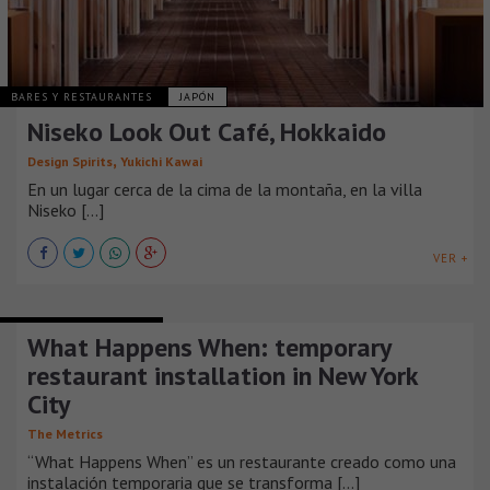
BARES Y RESTAURANTES
JAPÓN
Niseko Look Out Café, Hokkaido
,
Design Spirits
Yukichi Kawai
En un lugar cerca de la cima de la montaña, en la villa
Niseko [...]
VER +
BARES Y RESTAURANTES
What Happens When: temporary
restaurant installation in New York
City
The Metrics
“What Happens When” es un restaurante creado como una
instalación temporaria que se transforma [...]