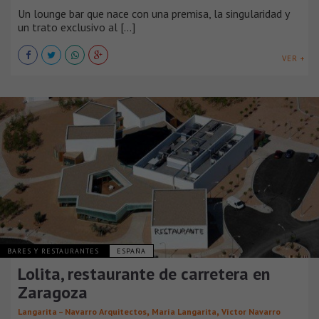
Un lounge bar que nace con una premisa, la singularidad y
un trato exclusivo al [...]
VER +
BARES Y RESTAURANTES
ESPAÑA
Lolita, restaurante de carretera en
Zaragoza
,
,
Langarita – Navarro Arquitectos
María Langarita
Víctor Navarro