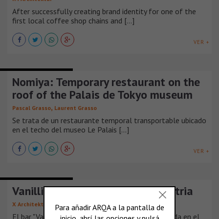
After successfully creating brand identity for one of the
first local coffee shop chains and [...]
VER +
BARES Y RESTAURANTES
Nomiya: Temporary restaurant on the
roof of the Palais de Tokyo museum
,
Pascal Grasso
Laurent Grasso
Se trata de un restaurante temporal transportable ubicado
en el techo del museo Le Palais [...]
VER +
BARES Y RESTAURANTES
Vanilli Bar/Club/Cult in Linz, Austria
X Architekten
El bar "Vanilli", en la planta baja de una casa situada en el