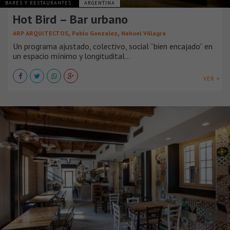
BARES Y RESTAURANTES
ARGENTINA
Hot Bird – Bar urbano
,
,
ARP ARQUITECTOS
Pablo Gonzalez
Nahuel Villagra
Un programa ajustado, colectivo, social “bien encajado” en
un espacio mínimo y longitudital…
VER +