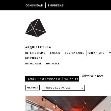
COMUNIDAD
EMPRESAS
ARQUITECTURA
INTERIORISMO
PAISAJE
SUSTENTABLE
URBANISMO
V
EMPRESAS
NOVEDADES
NOTICIAS
← Volver a la nota
|
BARES Y RESTAURANTES
PÁGINA 14
FILTROS
TODOS LOS PAÍSES