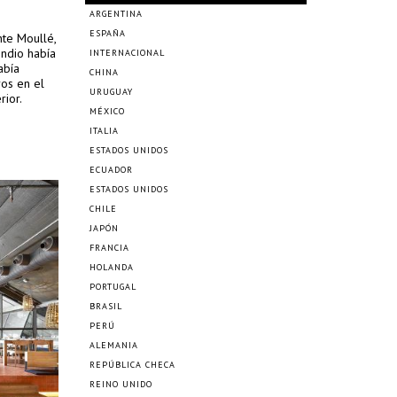
ARGENTINA
ESPAÑA
te Moullé,
endio había
INTERNACIONAL
abía
CHINA
ros en el
URUGUAY
rior.
MÉXICO
ITALIA
ESTADOS UNIDOS
ECUADOR
ESTADOS UNIDOS
CHILE
JAPÓN
FRANCIA
HOLANDA
PORTUGAL
BRASIL
PERÚ
ALEMANIA
REPÚBLICA CHECA
REINO UNIDO