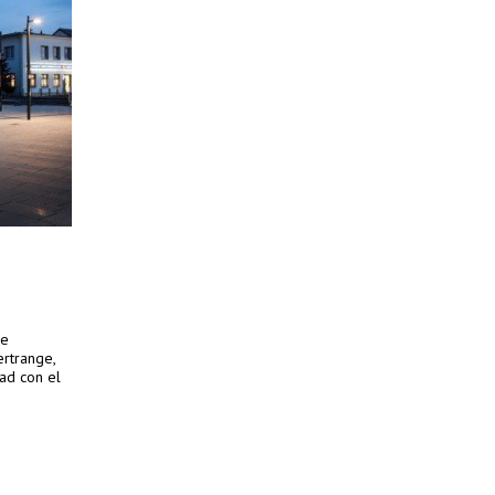
de
ertrange,
ad con el