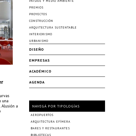
PAISAJE Y MEDIO AMBIENTE
PREMIOS
PROYECTOS
CONSTRUCCIÓN
ARQUITECTURA SUSTENTABLE
INTERIORISMO
URBANISMO
DISEÑO
EMPRESAS
ACADÉMICO
er
AGENDA
curvas
n una
 Alusión a
NAVEGÁ POR TIPOLOGÍAS
e
AEROPUERTOS
ARQUITECTURA EFÍMERA
BARES Y RESTAURANTES
BIBLIOTECAS