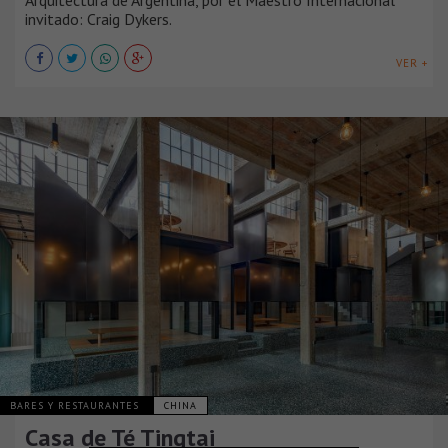
invitado: Craig Dykers.
VER +
BARES Y RESTAURANTES
CHINA
Casa de Té Tingtai