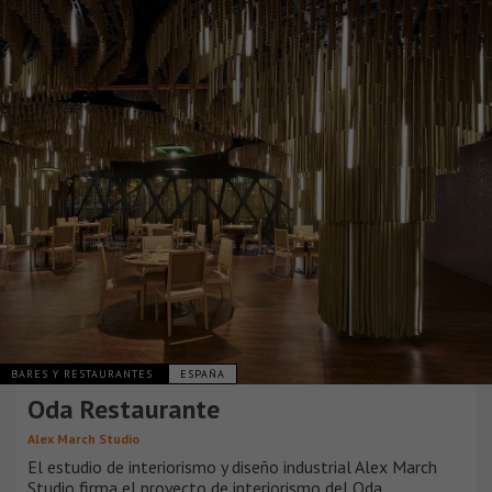
BARES Y RESTAURANTES
ESPAÑA
Oda Restaurante
Alex March Studio
El estudio de interiorismo y diseño industrial Alex March
Studio firma el proyecto de interiorismo del Oda