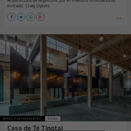
invitado: Craig Dykers.
VER +
BARES Y RESTAURANTES
CHINA
Casa de Té Tingtai