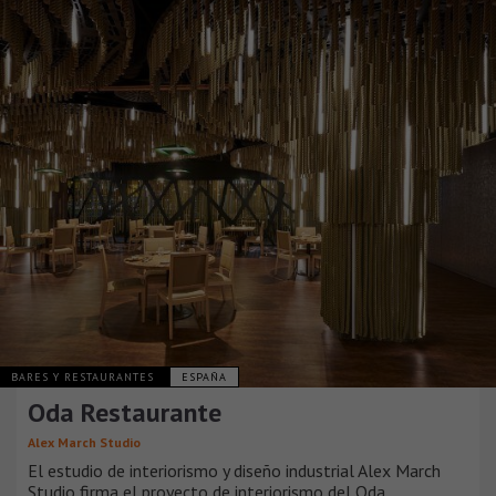
BARES Y RESTAURANTES
ESPAÑA
Oda Restaurante
Alex March Studio
El estudio de interiorismo y diseño industrial Alex March
Studio firma el proyecto de interiorismo del Oda