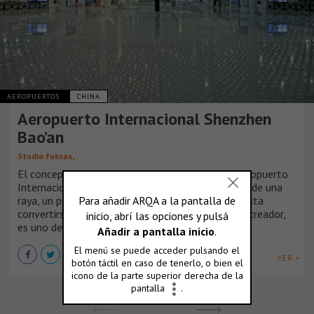
AEROPUERTOS
CHINA
Aeropuerto Internacional Shenzhen
Bao’an
,
Studio Fuksas
El concepto del proyecto de la Terminal 3 del Aeropuerto
Internacional de Shenzen Bao'an evoca la imagen de una
raya, un pez que respira y que cambia su forma hasta
convertirse en un pájaro. Massimiliano Fuksas, su creador,
es uno de los invitados a la BIA-AR 2018.
VER +