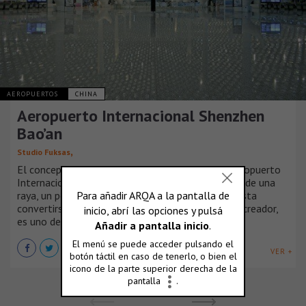
AEROPUERTOS
CHINA
Aeropuerto Internacional Shenzhen
Bao’an
,
Studio Fuksas
El concepto del proyecto de la Terminal 3 del Aeropuerto
Internacional de Shenzen Bao'an evoca la imagen de una
raya, un pez que respira y que cambia su forma hasta
convertirse en un pájaro. Massimiliano Fuksas, su creador,
es uno de los invitados a la BIA-AR 2018.
VER +