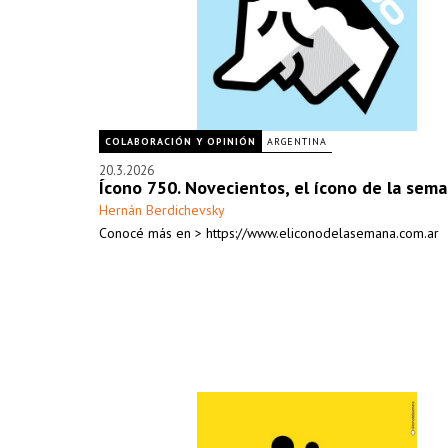
COLABORACIÓN Y OPINIÓN
ARGENTINA
20.3.2026
Ícono 750. Novecientos, el ícono de la sem
Hernán Berdichevsky
Conocé más en > https://www.eliconodelasemana.com.ar