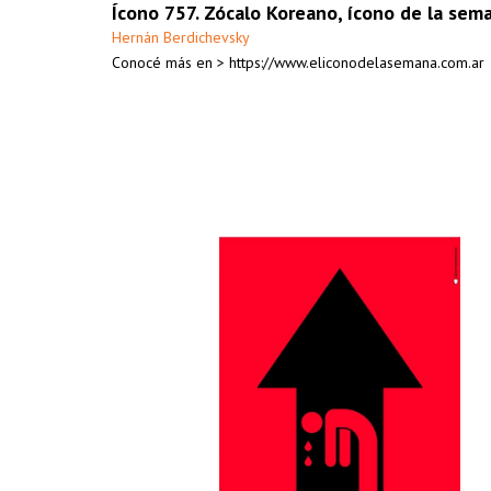
Ícono 757. Zócalo Koreano, ícono de la sem
Hernán Berdichevsky
Conocé más en > https://www.eliconodelasemana.com.ar