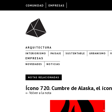
COMUNIDAD
EMPRESAS
ARQUITECTURA
INTERIORISMO
PAISAJE
SUSTENTABLE
URBANISMO
V
EMPRESAS
NOVEDADES
NOTICIAS
NOTAS RELACIONADAS
Ícono 720. Cumbre de Alaska, el íco
← Volver a la nota