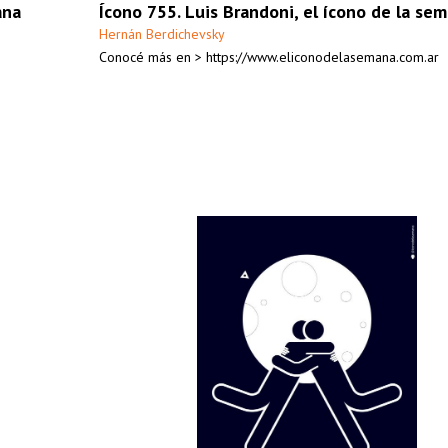
ana
Ícono 755. Luis Brandoni, el ícono de la se
Hernán Berdichevsky
Conocé más en > https://www.eliconodelasemana.com.ar