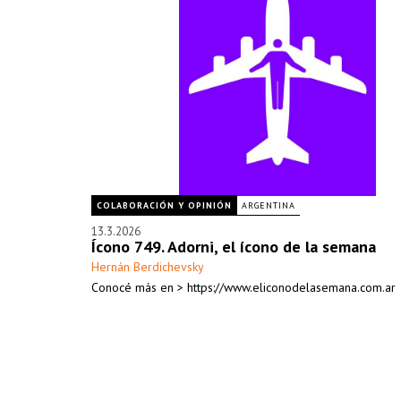
COLABORACIÓN Y OPINIÓN
ARGENTINA
13.3.2026
Ícono 749. Adorni, el ícono de la semana
Hernán Berdichevsky
Conocé más en > https://www.eliconodelasemana.com.ar