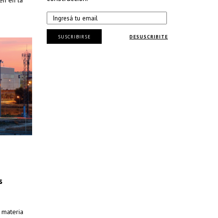
en en la
SUSCRIBIRSE
DESUSCRIBITE
s
 materia