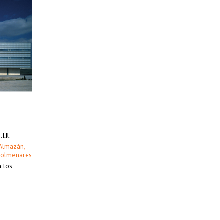
.U.
 Almazán
,
Colmenares
n los