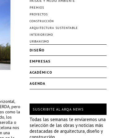
PAISAJE Y MEDIO AMBIENTE
PREMIOS
PROYECTOS
CONSTRUCCIÓN
ARQUITECTURA SUSTENTABLE
INTERIORISMO
URBANISMO
DISEÑO
EMPRESAS
ACADÉMICO
AGENDA
izontal,
CERDA, pero
SUSCRIBITE AL ARQA NEWS
cos como la
do, los
Todas las semanas te enviaremos una
serolla o
selección de las obras y noticias más
rcelona nos
destacadas de arquitectura, diseño y
en una
construcción.