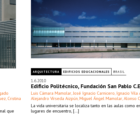
ARQUITECTURA
EDIFICIOS EDUCACIONALES
BRASIL
1.6.2010
Edificio Politécnico, Fundación San Pablo C.E
gado
Luis Cámara Mamolar
José Ignacio Carnicero
Ignacio Vila
,
,
uez
Cristina
Alejandro Vírseda Aizpún
Miguel Ángel Mamolar
Alonso 
,
,
,
La vida universitaria se localiza tanto en las aulas como e
inal que
lugares de encuentro, [...]