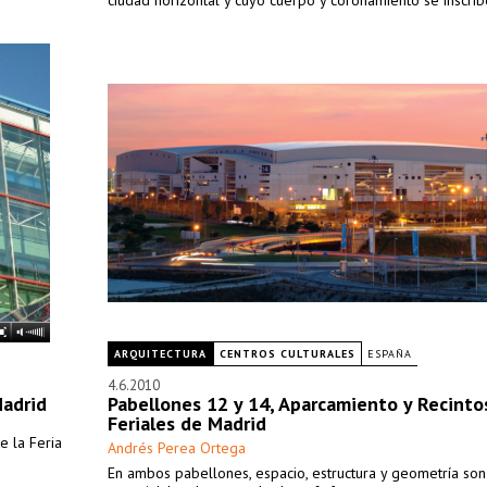
ciudad horizontal y cuyo cuerpo y coronamiento se inscrib
ciudad vertical.
ARQUITECTURA
CENTROS CULTURALES
ESPAÑA
4.6.2010
Madrid
Pabellones 12 y 14, Aparcamiento y Recinto
Feriales de Madrid
e la Feria
Andrés Perea Ortega
En ambos pabellones, espacio, estructura y geometría son