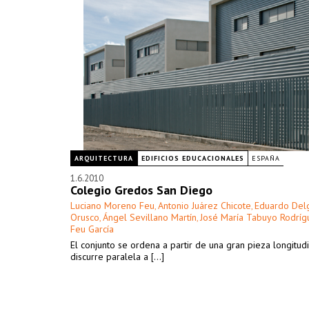
ARQUITECTURA
EDIFICIOS EDUCACIONALES
ESPAÑA
1.6.2010
Colegio Gredos San Diego
Luciano Moreno Feu
Antonio Juárez Chicote
Eduardo Del
,
,
Orusco
Ángel Sevillano Martín
José María Tabuyo Rodríg
,
,
Feu García
El conjunto se ordena a partir de una gran pieza longitud
discurre paralela a [...]