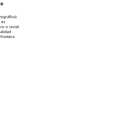
do
eográfico)
, es
co o social
ialidad
 frontera