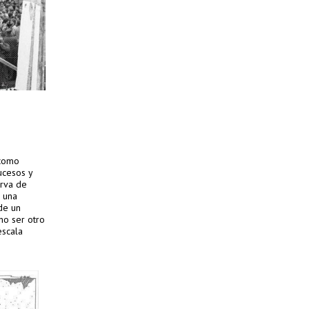
 como
ucesos y
irva de
e una
de un
no ser otro
escala