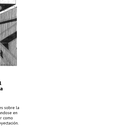
l
la
es sobre la
ándose en
ar como
oyectación.