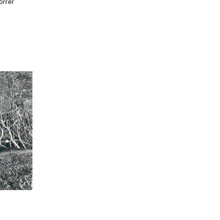
orrer
.