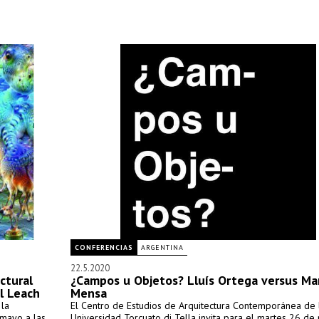
CONFERENCIAS
ARGENTINA
22.5.2020
ctural
¿Campos u Objetos? Lluís Ortega versus Ma
l Leach
Mensa
 la
El Centro de Estudios de Arquitectura Contemporánea de 
 mayo a las
Universidad Torcuato di Tella invita para el martes 26 de