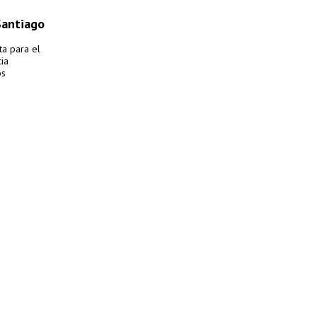
Santiago
ta para el
ia
os