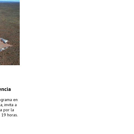
encia
rograma en
, invita a
da por la
 19 horas.