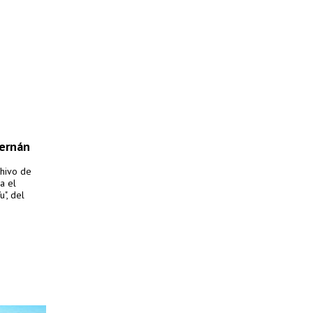
Hernán
chivo de
a el
", del