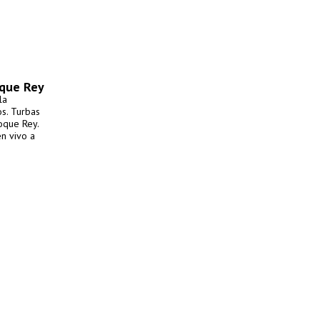
oque Rey
la
os. Turbas
oque Rey.
en vivo a