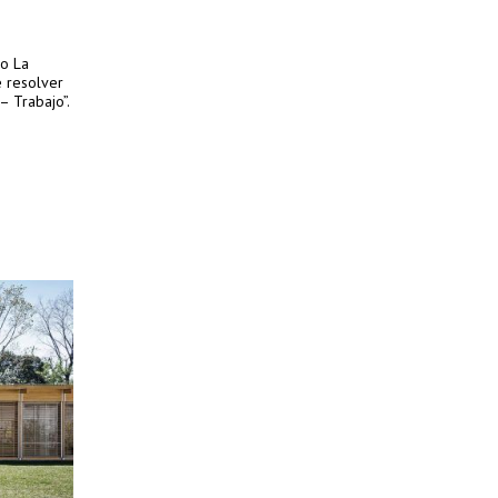
yo La
e resolver
– Trabajo”.