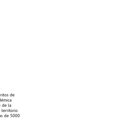
r
ritos de
adémica
 de la
territorio
mas de 5000