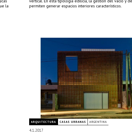
gicas
vertical. En esta tipología edilicia, la gestión del vacío y d
ue la
permiten generar espacios interiores característicos.
ARQUITECTURA
CASAS URBANAS
ARGENTINA
4.1.2017