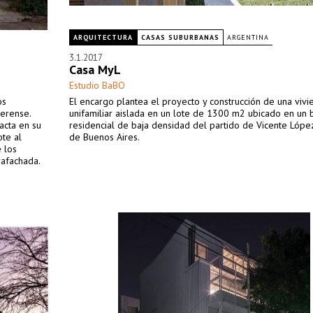
ARQUITECTURA
CASAS SUBURBANAS
ARGENTINA
3.1.2017
Casa MyL
Estudio BaBO
os
El encargo plantea el proyecto y construcción de una vivi
erense.
unifamiliar aislada en un lote de 1300 m2 ubicado en un 
acta en su
residencial de baja densidad del partido de Vicente López
ote al
de Buenos Aires.
e los
rafachada.