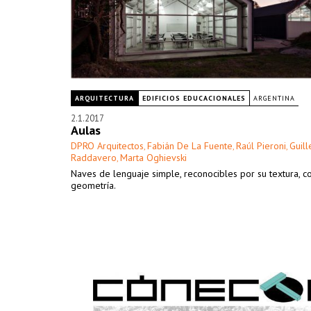
ARQUITECTURA
EDIFICIOS EDUCACIONALES
ARGENTINA
2.1.2017
Aulas
DPRO Arquitectos
Fabián De La Fuente
Raúl Pieroni
Guil
,
,
,
Raddavero
Marta Oghievski
,
Naves de lenguaje simple, reconocibles por su textura, co
geometría.