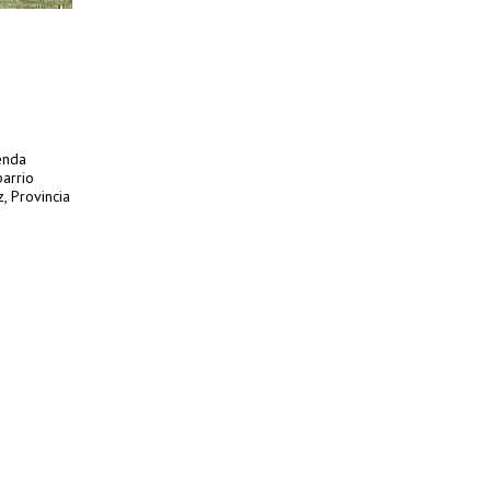
enda
barrio
, Provincia