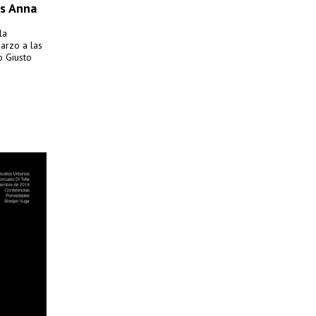
us Anna
la
arzo a las
o Giusto