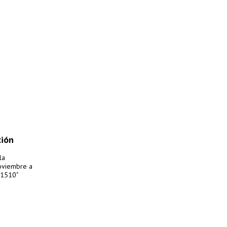
ción
la
noviembre a
T 1510"