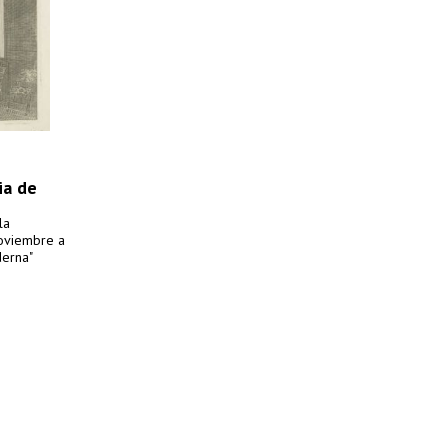
ia de
la
noviembre a
derna"