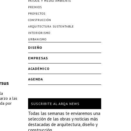
PAISAJE Y MEDIO AMBIENTE
PREMIOS
PROYECTOS
CONSTRUCCIÓN
ARQUITECTURA SUSTENTABLE
INTERIORISMO
URBANISMO
DISEÑO
EMPRESAS
ACADÉMICO
AGENDA
rsus
la
arzo a las
ada por
SUSCRIBITE AL ARQA NEWS
Todas las semanas te enviaremos una
selección de las obras y noticias más
destacadas de arquitectura, diseño y
construcción.