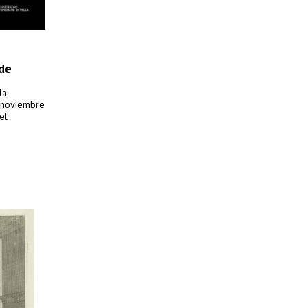
 de
la
e noviembre
el