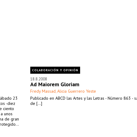
COLABORACIÓN Y OPINIÓN
18.8.2008
Ad Maiorem Gloriam
Fredy Massad
Alicia Guerrero Yeste
,
 sábado 23
Publicado en ABCD las Artes y las Letras - Número 863 - 
os -diez
de [...]
e ciento
- a unos
ona de gran
rotegido...