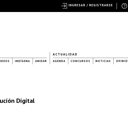
INGRESAR / REGISTRARSE
ACTUALIDAD
IDEOS
INDÍGENA
ANIDAR
AGENDA
CONCURSOS
NOTICIAS
OPINIÓ
ución Digital