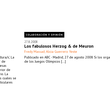
COLABORACIÓN Y OPINIÓN
27.8.2008
Los fabulosos Herzog & de Meuron
Fredy Massad
Alicia Guerrero Yeste
,
ura/s', La
Publicado en ABC - Madrid, 27 de agosto 2008 Si los org
r de
de los Juegos Olímpicos [...]
resas
rior de
io. La
s cuales se
ticulares