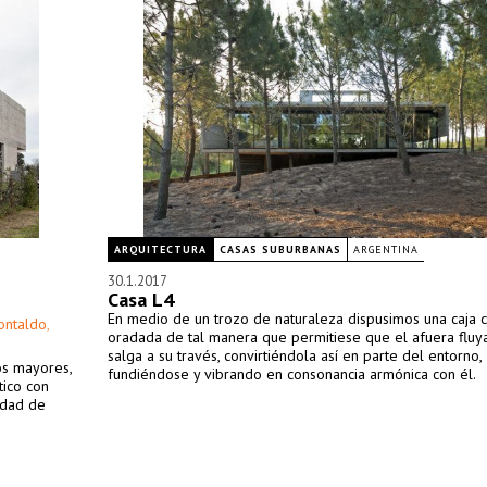
ARQUITECTURA
CASAS SUBURBANAS
ARGENTINA
30.1.2017
Casa L4
En medio de un trozo de naturaleza dispusimos una caja c
ontaldo
,
oradada de tal manera que permitiese que el afuera fluya
salga a su través, convirtiéndola así en parte del entorno,
os mayores,
fundiéndose y vibrando en consonancia armónica con él.
tico con
idad de