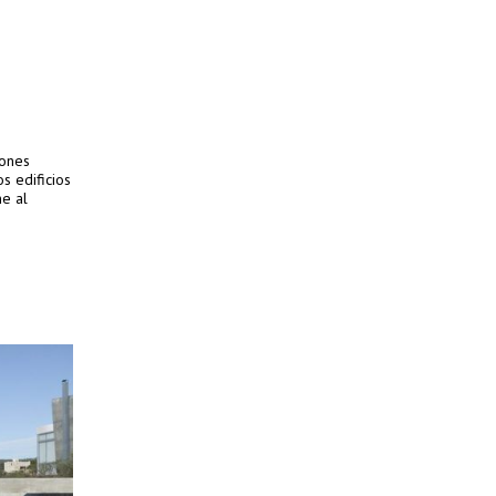
iones
s edificios
me al