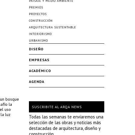
PAISAJE Y MEDIO AMBIENTE
PREMIOS
PROYECTOS
CONSTRUCCIÓN
ARQUITECTURA SUSTENTABLE
INTERIORISMO
URBANISMO
DISEÑO
EMPRESAS
ACADÉMICO
AGENDA
n un bosque
afío la
SUSCRIBITE AL ARQA NEWS
el uso
 la luz
Todas las semanas te enviaremos una
selección de las obras y noticias más
destacadas de arquitectura, diseño y
construcción.