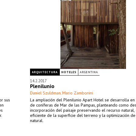
ARQUITECTURA
HOTELES
ARGENTINA
14.2.2017
Plenilunio
Daniel Szuldman
Mario Zambonini
,
or sus
La ampliación del Plenilunio Apart Hotel se desarrolla e
en
de coníferas de Mar de las Pampas, planteando como des
es
incorporación del paisaje preservando el recurso natural, 
r.
eficiente de la superficie del terreno y la optimización de
natural.