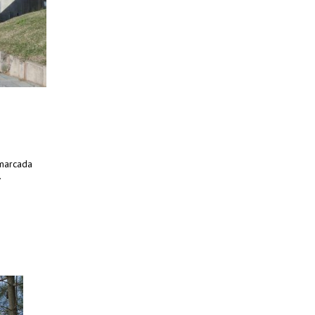
 marcada
.