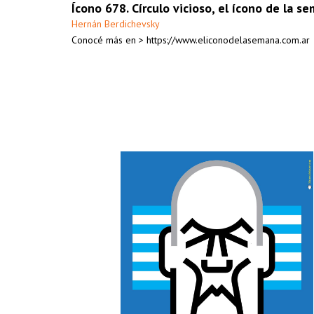
Ícono 678. Círculo vicioso, el ícono de la s
Hernán Berdichevsky
Conocé más en > https://www.eliconodelasemana.com.ar