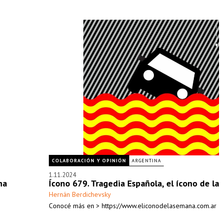
COLABORACIÓN Y OPINIÓN
ARGENTINA
1.11.2024
na
Ícono 679. Tragedia Española, el ícono de l
Hernán Berdichevsky
Conocé más en > https://www.eliconodelasemana.com.ar