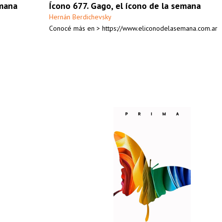
emana
Ícono 677. Gago, el ícono de la semana
Hernán Berdichevsky
Conocé más en > https://www.eliconodelasemana.com.ar