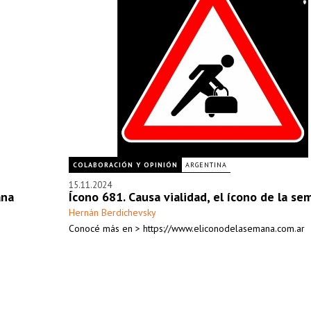
COLABORACIÓN Y OPINIÓN
ARGENTINA
15.11.2024
ana
Ícono 681. Causa vialidad, el ícono de la se
Hernán Berdichevsky
Conocé más en > https://www.eliconodelasemana.com.ar