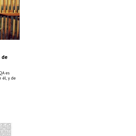
l de
RQA es
 él, y de