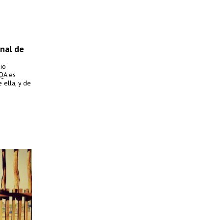
onal de
io
RQA es
 ella, y de