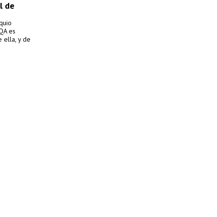
l de
quio
RQA es
 ella, y de