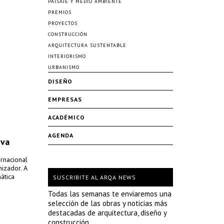
PAISAJE Y MEDIO AMBIENTE
PREMIOS
PROYECTOS
CONSTRUCCIÓN
ARQUITECTURA SUSTENTABLE
INTERIORISMO
URBANISMO
DISEÑO
EMPRESAS
ACADÉMICO
AGENDA
eva
ernacional
izador. A
ática
SUSCRIBITE AL ARQA NEWS
Todas las semanas te enviaremos una
selección de las obras y noticias más
destacadas de arquitectura, diseño y
construcción.