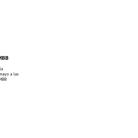
MMBB
la
 mayo a las
MMBB