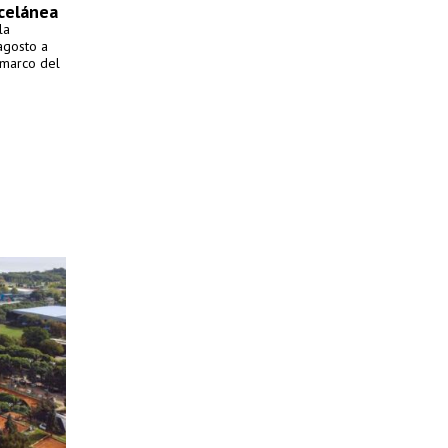
scelánea
la
agosto a
 marco del