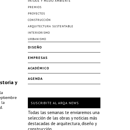
PAISAJE Y MEDIO AMBIENTE
PREMIOS
PROYECTOS
CONSTRUCCIÓN
ARQUITECTURA SUSTENTABLE
INTERIORISMO
URBANISMO
DISEÑO
EMPRESAS
ACADÉMICO
AGENDA
storia y
la
septiembre
 la
SUSCRIBITE AL ARQA NEWS
d.
Todas las semanas te enviaremos una
selección de las obras y noticias más
destacadas de arquitectura, diseño y
construcción.