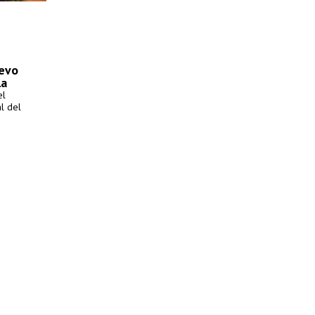
uevo
la
el
l del