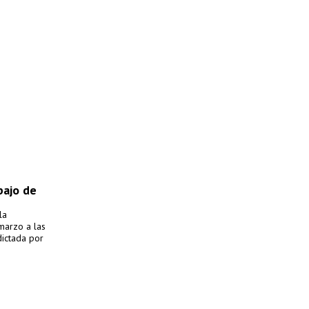
bajo de
la
marzo a las
dictada por