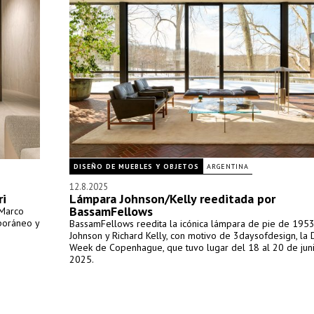
DISEÑO DE MUEBLES Y OBJETOS
ARGENTINA
12.8.2025
ri
Lámpara Johnson/Kelly reeditada por
BassamFellows
 Marco
poráneo y
BassamFellows reedita la icónica lámpara de pie de 1953
Johnson y Richard Kelly, con motivo de 3daysofdesign, la 
Week de Copenhague, que tuvo lugar del 18 al 20 de jun
2025.