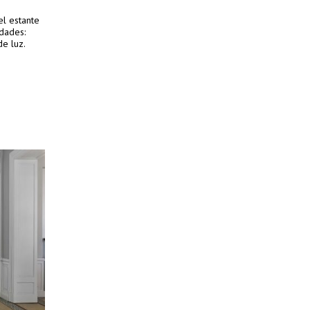
el estante
idades:
de luz.