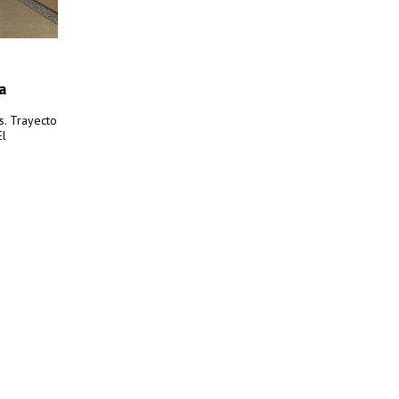
a
s. Trayecto
El