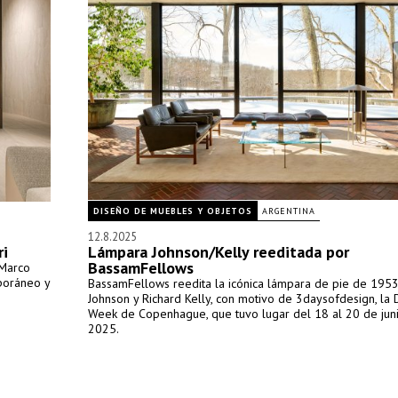
DISEÑO DE MUEBLES Y OBJETOS
ARGENTINA
12.8.2025
ri
Lámpara Johnson/Kelly reeditada por
BassamFellows
 Marco
poráneo y
BassamFellows reedita la icónica lámpara de pie de 1953
Johnson y Richard Kelly, con motivo de 3daysofdesign, la 
Week de Copenhague, que tuvo lugar del 18 al 20 de jun
2025.