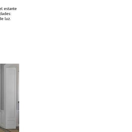
el estante
idades:
de luz.