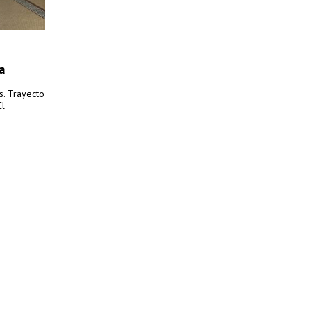
a
s. Trayecto
El