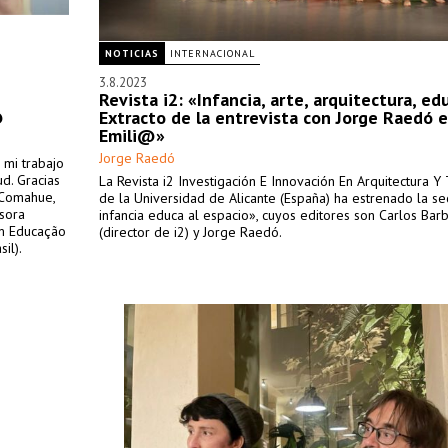
NOTICIAS
INTERNACIONAL
3.8.2023
Revista i2: «Infancia, arte, arquitectura, ed
@
Extracto de la entrevista con Jorge Raedó 
Emili@»
Jorge Raedó
 mi trabajo
ud. Gracias
La Revista i2 Investigación E Innovación En Arquitectura Y 
 Comahue,
de la Universidad de Alicante (España) ha estrenado la se
esora
infancia educa al espacio», cuyos editores son Carlos Bar
em Educação
(director de i2) y Jorge Raedó.
il).