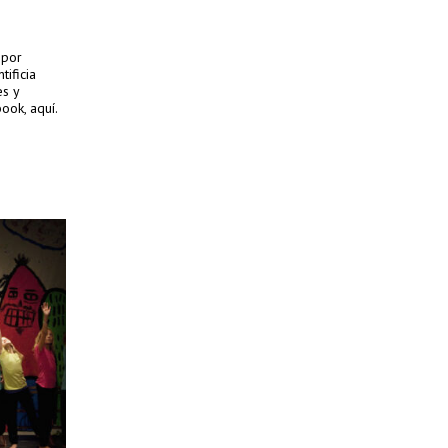
 por
ificia
es y
ook, aquí.