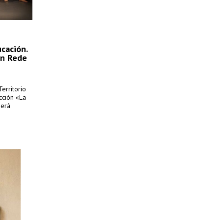
ucación.
en Rede
Territorio
cción «La
berá