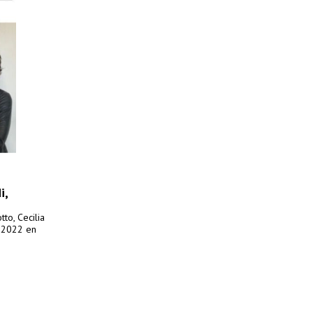
i,
to, Cecilia
e 2022 en