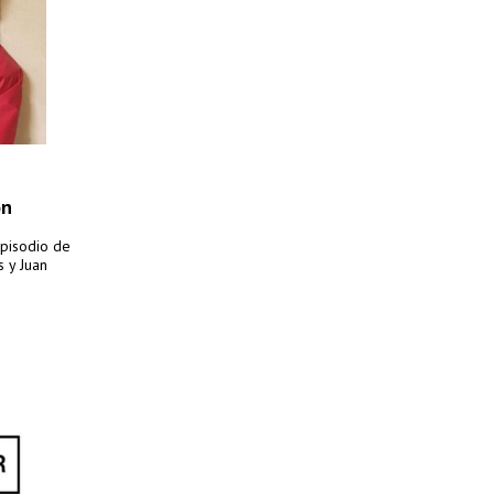
on
episodio de
 y Juan