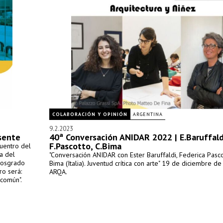
COLABORACIÓN Y OPINIÓN
ARGENTINA
9.2.2023
esente
40ª Conversación ANIDAR 2022 | E.Baruffald
F.Pascotto, C.Bima
uentro del
la del
"Conversación ANIDAR con Ester Baruffaldi, Federica Pascot
 posgrado
Bima (Italia). Juventud crítica con arte" 19 de diciembre d
ro será:
ARQA.
 común".