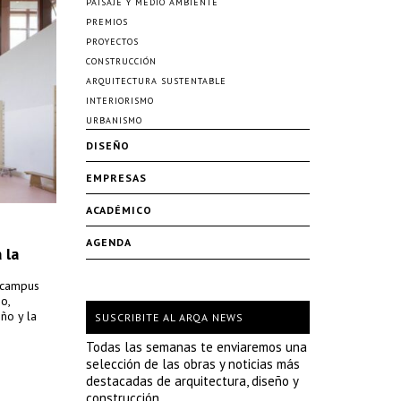
PAISAJE Y MEDIO AMBIENTE
PREMIOS
PROYECTOS
CONSTRUCCIÓN
ARQUITECTURA SUSTENTABLE
INTERIORISMO
URBANISMO
DISEÑO
EMPRESAS
ACADÉMICO
AGENDA
 la
 campus
o,
ño y la
SUSCRIBITE AL ARQA NEWS
Todas las semanas te enviaremos una
selección de las obras y noticias más
destacadas de arquitectura, diseño y
construcción.