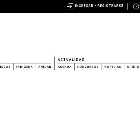
INGRESAR / REGISTRARSE
ACTUALIDAD
IDEOS
INDÍGENA
ANIDAR
AGENDA
CONCURSOS
NOTICIAS
OPINIÓ