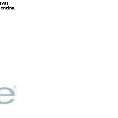
evas
entina,