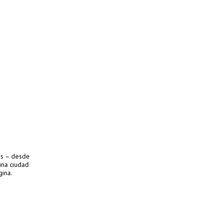
es – desde
 una ciudad
gina.