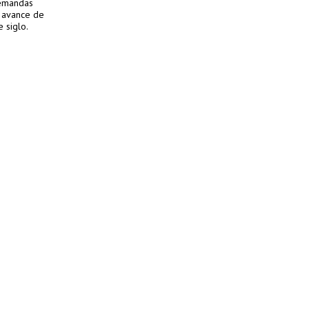
demandas
o avance de
 siglo.