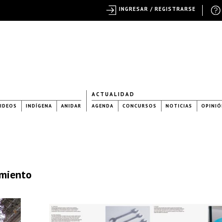
INGRESAR / REGISTRARSE
ACTUALIDAD
IDEOS
INDÍGENA
ANIDAR
AGENDA
CONCURSOS
NOTICIAS
OPINIÓ
amiento