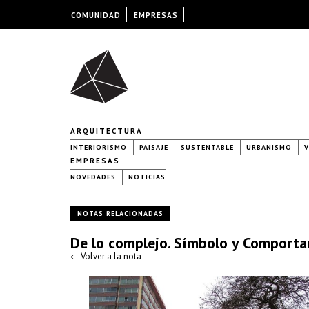
COMUNIDAD
EMPRESAS
ARQUITECTURA
INTERIORISMO
PAISAJE
SUSTENTABLE
URBANISMO
V
EMPRESAS
NOVEDADES
NOTICIAS
NOTAS RELACIONADAS
De lo complejo. Símbolo y Comport
← Volver a la nota