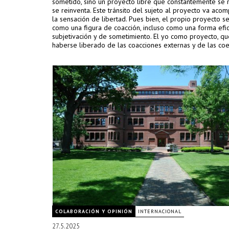
sometido, sino un proyecto libre que constantemente se 
se reinventa. Este tránsito del sujeto al proyecto va ac
la sensación de libertad. Pues bien, el propio proyecto s
como una figura de coacción, incluso como una forma efi
subjetivación y de sometimiento. El yo como proyecto, qu
haberse liberado de las coacciones externas y de las co
ajenas, se somete a coacciones internas y a coerciones p
forma de una coacción al rendimiento y la optimización."
COLABORACIÓN Y OPINIÓN
INTERNACIONAL
27.5.2025