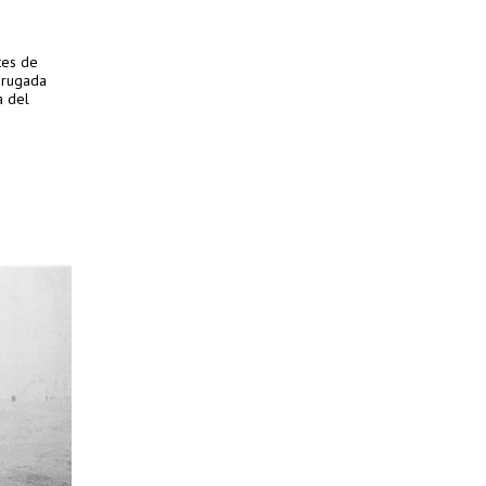
ites de
drugada
a del