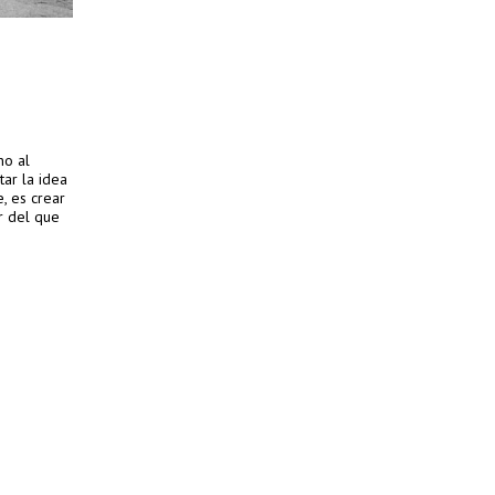
no al
tar la idea
e, es crear
r del que