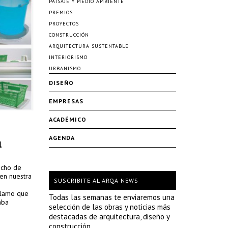
PAISAJE Y MEDIO AMBIENTE
PREMIOS
PROYECTOS
CONSTRUCCIÓN
ARQUITECTURA SUSTENTABLE
INTERIORISMO
URBANISMO
DISEÑO
EMPRESAS
ACADÉMICO
AGENDA
l
icho de
 en nuestra
SUSCRIBITE AL ARQA NEWS
clamo que
Todas las semanas te enviaremos una
aba
selección de las obras y noticias más
destacadas de arquitectura, diseño y
construcción.