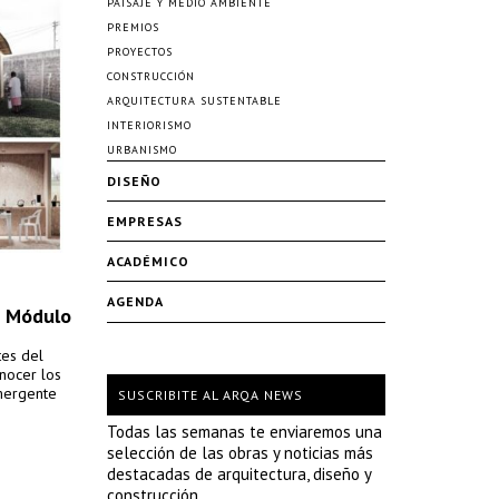
PAISAJE Y MEDIO AMBIENTE
PREMIOS
PROYECTOS
CONSTRUCCIÓN
ARQUITECTURA SUSTENTABLE
INTERIORISMO
URBANISMO
DISEÑO
EMPRESAS
ACADÉMICO
AGENDA
o Módulo
tes del
nocer los
mergente
SUSCRIBITE AL ARQA NEWS
Todas las semanas te enviaremos una
selección de las obras y noticias más
destacadas de arquitectura, diseño y
construcción.