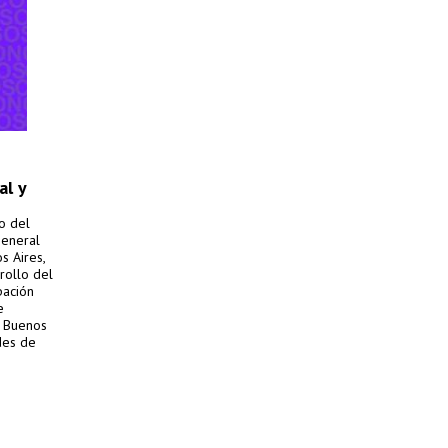
al y
o del
General
s Aires,
rollo del
pación
e
e Buenos
des de