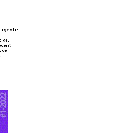
ergente
o del
dera”,
l de
a