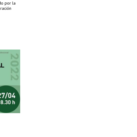
do por la
eración