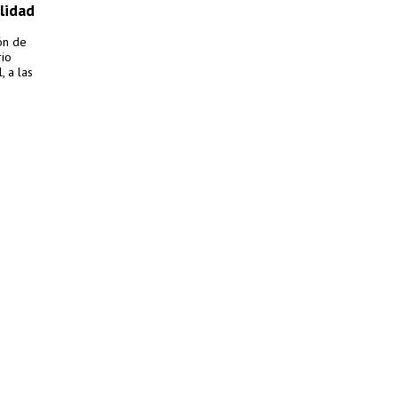
ilidad
ón de
rio
, a las