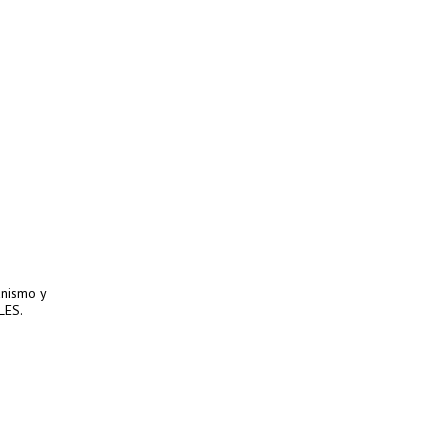
anismo y
LES.