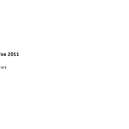
 Foa 2011
rará