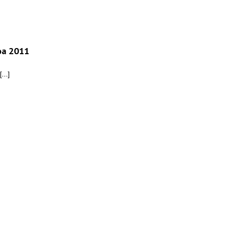
oa 2011
...]