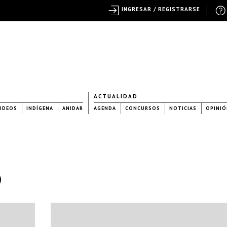
INGRESAR / REGISTRARSE
ACTUALIDAD
IDEOS
INDÍGENA
ANIDAR
AGENDA
CONCURSOS
NOTICIAS
OPINIÓ
)