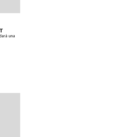
DT
dará una