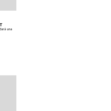
DT
dará una