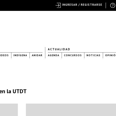
INGRESAR / REGISTRARSE
ACTUALIDAD
IDEOS
INDÍGENA
ANIDAR
AGENDA
CONCURSOS
NOTICIAS
OPINIÓ
, en la UTDT