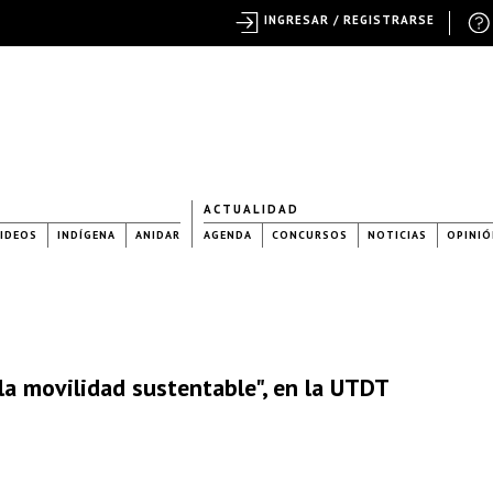
INGRESAR / REGISTRARSE
ACTUALIDAD
IDEOS
INDÍGENA
ANIDAR
AGENDA
CONCURSOS
NOTICIAS
OPINIÓ
la movilidad sustentable", en la UTDT