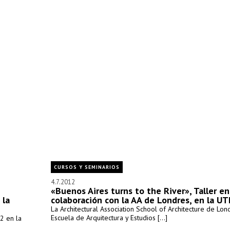
CURSOS Y SEMINARIOS
4.7.2012
«Buenos Aires turns to the River», Taller en
 la
colaboración con la AA de Londres, en la U
La Architectural Association School of Architecture de Lond
Escuela de Arquitectura y Estudios [...]
2 en la