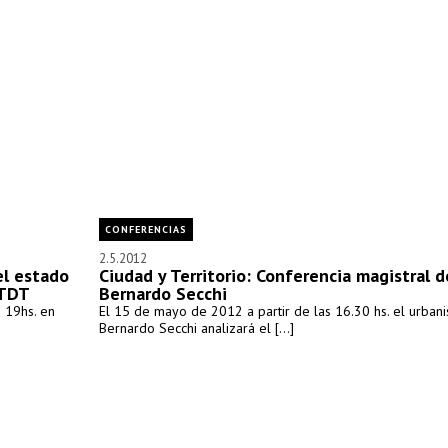
CONFERENCIAS
2.5.2012
el estado
Ciudad y Territorio: Conferencia magistral d
UTDT
Bernardo Secchi
 19hs. en
El 15 de mayo de 2012 a partir de las 16.30 hs. el urbani
Bernardo Secchi analizará el [...]