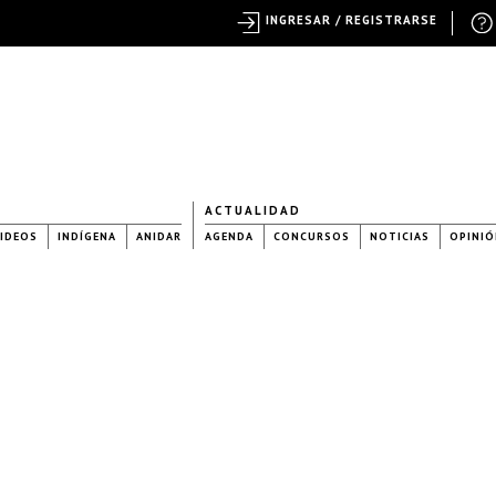
INGRESAR / REGISTRARSE
ACTUALIDAD
IDEOS
INDÍGENA
ANIDAR
AGENDA
CONCURSOS
NOTICIAS
OPINIÓ