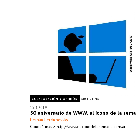
COLABORACIÓN Y OPINIÓN
ARGENTINA
15.3.2019
30 aniversario de WWW, el ícono de la sem
Hernán Berdichevsky
Conocé más > http://www.eliconodelasemana.com.ar