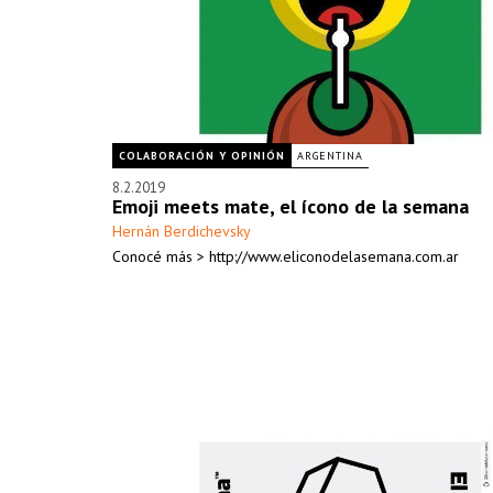
COLABORACIÓN Y OPINIÓN
ARGENTINA
8.2.2019
Emoji meets mate, el ícono de la semana
Hernán Berdichevsky
Conocé más > http://www.eliconodelasemana.com.ar