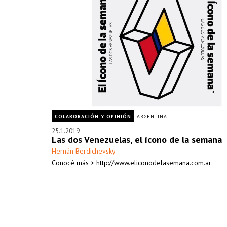
COLABORACIÓN Y OPINIÓN
ARGENTINA
25.1.2019
Las dos Venezuelas, el ícono de la semana
Hernán Berdichevsky
Conocé más > http://www.eliconodelasemana.com.ar