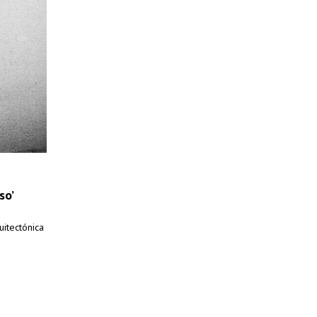
so’
uitectónica