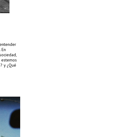
 entender
. En
sociedad,
o estemos
s? y ¿Qué