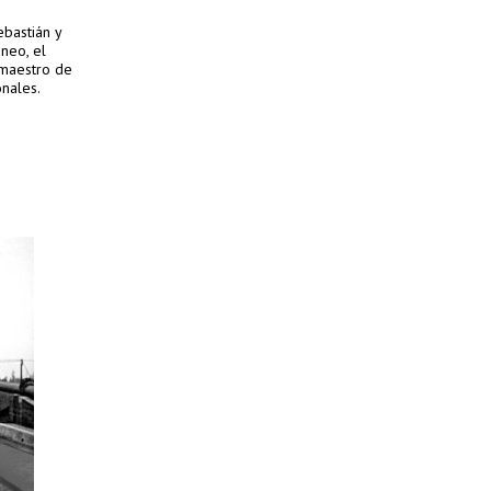
bastián y
neo, el
 maestro de
onales.