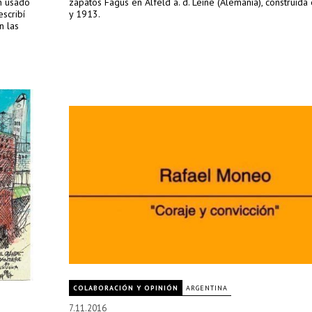
an usado
zapatos Fagus en Alfeld a. d. Leine (Alemania), construida
escribí
y 1913.
n las
COLABORACIÓN Y OPINIÓN
ARGENTINA
7.11.2016