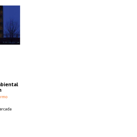
mbiental
n
ermo
marcada