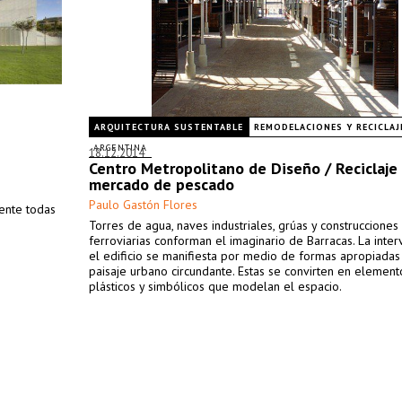
ARQUITECTURA SUSTENTABLE
REMODELACIONES Y RECICLAJ
ARGENTINA
18.12.2014
Centro Metropolitano de Diseño / Reciclaje 
mercado de pescado
Paulo Gastón Flores
ente todas
Torres de agua, naves industriales, grúas y construcciones
ferroviarias conforman el imaginario de Barracas. La inte
el edificio se manifiesta por medio de formas apropiadas
paisaje urbano circundante. Estas se convirten en element
plásticos y simbólicos que modelan el espacio.