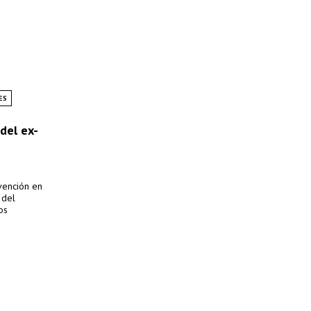
ES
del ex-
rvención en
 del
os