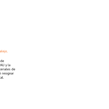
alejo
,
 de
AU y la
teriales de
ó resignar
al.