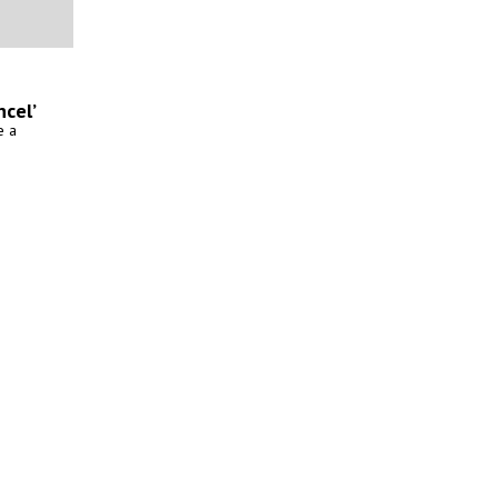
ncel’
e a