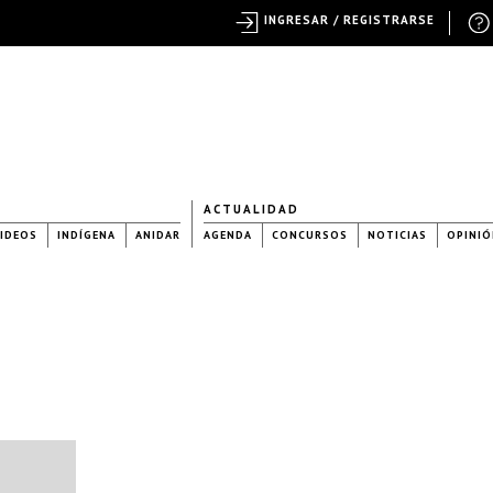
INGRESAR / REGISTRARSE
ACTUALIDAD
IDEOS
INDÍGENA
ANIDAR
AGENDA
CONCURSOS
NOTICIAS
OPINIÓ