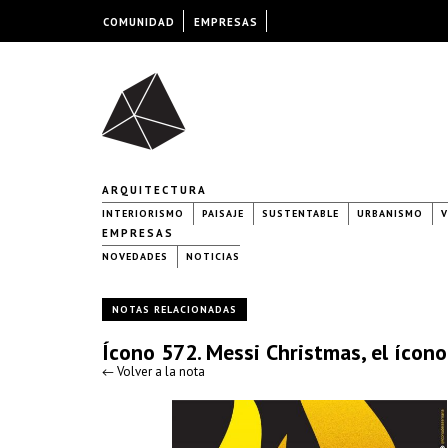
COMUNIDAD
EMPRESAS
ARQUITECTURA
INTERIORISMO
PAISAJE
SUSTENTABLE
URBANISMO
V
EMPRESAS
NOVEDADES
NOTICIAS
NOTAS RELACIONADAS
Ícono 572. Messi Christmas, el ícon
← Volver a la nota