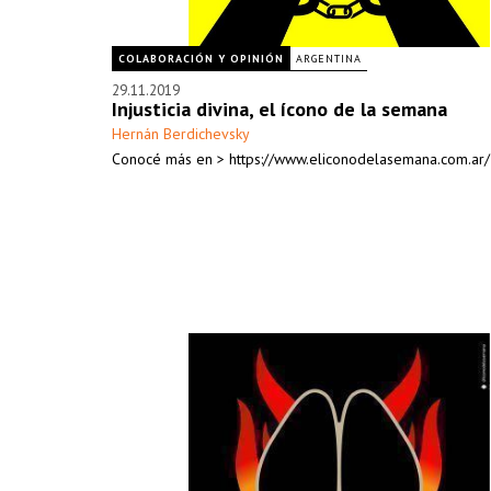
COLABORACIÓN Y OPINIÓN
ARGENTINA
29.11.2019
Injusticia divina, el ícono de la semana
Hernán Berdichevsky
Conocé más en > https://www.eliconodelasemana.com.ar/