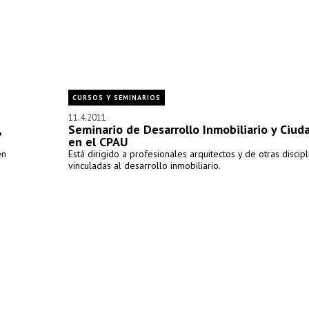
CURSOS Y SEMINARIOS
11.4.2011
,
Seminario de Desarrollo Inmobiliario y Ciud
en el CPAU
en
Está dirigido a profesionales arquitectos y de otras discipl
vinculadas al desarrollo inmobiliario.