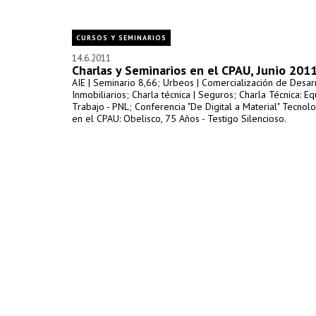
CURSOS Y SEMINARIOS
14.6.2011
Charlas y Seminarios en el CPAU, Junio 201
AIE | Seminario 8,66; Urbeos | Comercialización de Desar
Inmobiliarios; Charla técnica | Seguros; Charla Técnica: E
Trabajo - PNL; Conferencia "De Digital a Material" Tecnolo
en el CPAU: Obelisco, 75 Años - Testigo Silencioso.