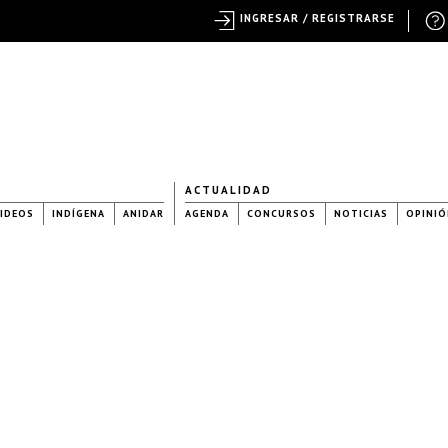
INGRESAR / REGISTRARSE
ACTUALIDAD
IDEOS
INDÍGENA
ANIDAR
AGENDA
CONCURSOS
NOTICIAS
OPINIÓ