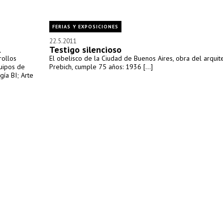
FERIAS Y EXPOSICIONES
22.5.2011
1
Testigo silencioso
rollos
El obelisco de la Ciudad de Buenos Aires, obra del arquit
quipos de
Prebich, cumple 75 años: 1936 [...]
gía BI; Arte