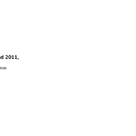
ad 2011,
inas