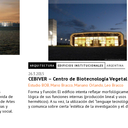
ARQUITECTURA
EDIFICIOS INSTITUCIONALES
ARGENTINA
26.3.2015
CEBIVER – Centro de Biotecnología Vegetal
Estudio BOB
Mario Bracco
Mariano Orlando
Leo Bracco
,
,
,
s
Forma y Función: El edificio intenta reflejar morfológicame
ávida de
lógica de sus funciones internas (producción lineal y usos
 de Artes
herméticos). A su vez, la utilización del “lenguaje tecnológ
ias y
y comunica sobre cierta “estética de la investigación y el d
 social.