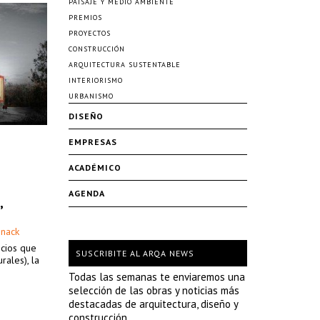
PAISAJE Y MEDIO AMBIENTE
PREMIOS
PROYECTOS
CONSTRUCCIÓN
ARQUITECTURA SUSTENTABLE
INTERIORISMO
URBANISMO
DISEÑO
EMPRESAS
ACADÉMICO
AGENDA
,
hnack
icios que
SUSCRIBITE AL ARQA NEWS
rales), la
Todas las semanas te enviaremos una
selección de las obras y noticias más
destacadas de arquitectura, diseño y
construcción.