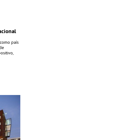
acional
 como país
 de
ositivo,