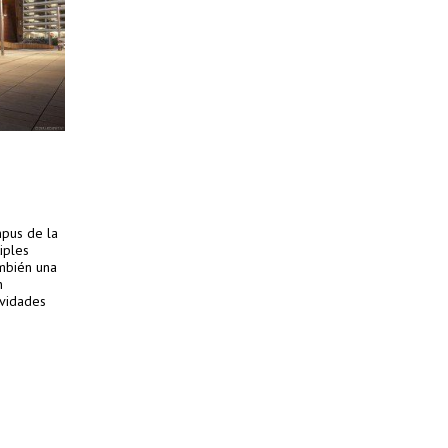
pus de la
iples
ambién una
n
ividades