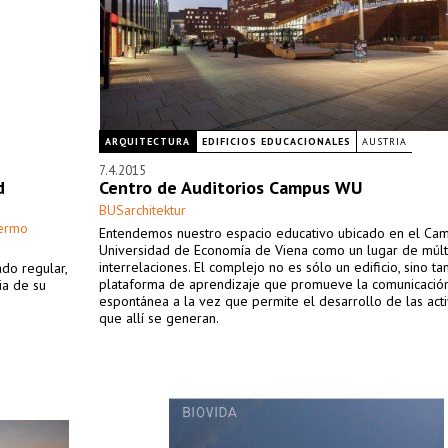
ARQUITECTURA
EDIFICIOS EDUCACIONALES
AUSTRIA
7.4.2015
d
Centro de Auditorios Campus WU
BUSarchitektur
lermo
Entendemos nuestro espacio educativo ubicado en el Cam
Universidad de Economía de Viena como un lugar de múlt
interrelaciones. El complejo no es sólo un edificio, sino t
ado regular,
plataforma de aprendizaje que promueve la comunicació
ia de su
espontánea a la vez que permite el desarrollo de las act
que allí se generan.