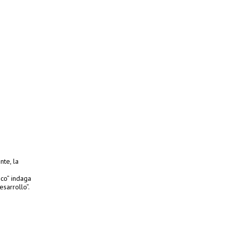
nte, la
ico” indaga
esarrollo”.