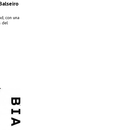
Balseiro
ud, con una
s del