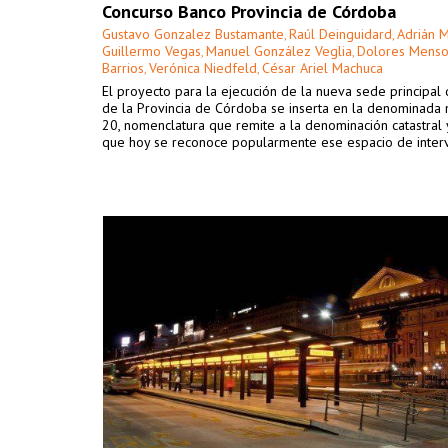
Concurso Banco Provincia de Córdoba
Gustavo Gonzalez Bustamante
Raúl Deinguidard
Adrián 
,
,
Guillermo Vegas
Manuel González Veglia
Dolores Mens
,
,
Barrios
Verónica Niedfeld
César Ariel Machuca
,
,
El proyecto para la ejecución de la nueva sede principal
de la Provincia de Córdoba se inserta en la denominada
20, nomenclatura que remite a la denominación catastral
que hoy se reconoce popularmente ese espacio de inter