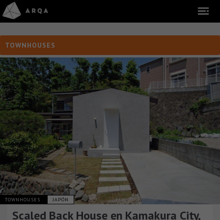
TOWNHOUSES
TOWNHOUSES
JAPÓN
Scaled Back House en Kamakura City,