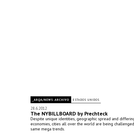
_ARQA/NEWS-ARCHIVO
ESTADOS UNIDOS
28.6.2012
The NYBILLBOARD by Prechteck
Despite unique identities, geographic spread and differin
economies, cities all over the world are being challenged
same mega trends.