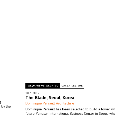
_ARQA/NEWS-ARCHIVO
COREA DEL SUR
18.5.2012
The Blade, Seoul, Korea
g
Dominique Perrault Architecture
 by the
Dominique Perrault has been selected to build a tower wit
future Yongsan International Business Center in Seoul, w