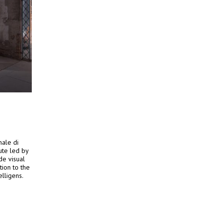
nale di
ute led by
de visual
tion to the
elligens.