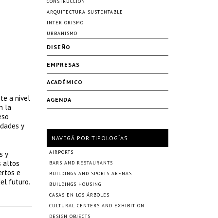
CONSTRUCCIÓN
ARQUITECTURA SUSTENTABLE
INTERIORISMO
URBANISMO
DISEÑO
EMPRESAS
ACADÉMICO
te a nivel
AGENDA
n la
eso
udades y
NAVEGÁ POR TIPOLOGÍAS
AIRPORTS
s y
s altos
BARS AND RESTAURANTS
ertos e
BUILDINGS AND SPORTS ARENAS
el futuro.
BUILDINGS HOUSING
CASAS EN LOS ÁRBOLES
CULTURAL CENTERS AND EXHIBITION
DESIGN OBJECTS