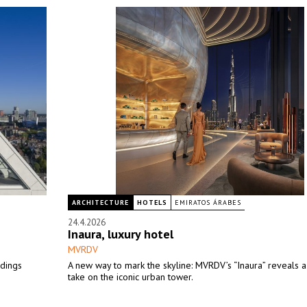
ARCHITECTURE
HOTELS
EMIRATOS ÁRABES
24.4.2026
Inaura, luxury hotel
MVRDV
ldings
A new way to mark the skyline: MVRDV’s “Inaura” reveals a
take on the iconic urban tower.