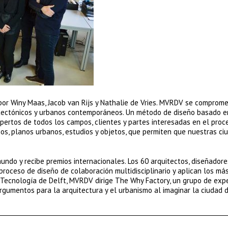
or Winy Maas, Jacob van Rijs y Nathalie de Vries. MVRDV se comprome
itectónicos y urbanos contemporáneos. Un método de diseño basado e
xpertos de todos los campos, clientes y partes interesadas en el proc
anos, planos urbanos, estudios y objetos, que permiten que nuestras ci
undo y recibe premios internacionales. Los 60 arquitectos, diseñadore
roceso de diseño de colaboración multidisciplinario y aplican los má
 Tecnología de Delft, MVRDV dirige The Why Factory, un grupo de exp
rgumentos para la arquitectura y el urbanismo al imaginar la ciudad d