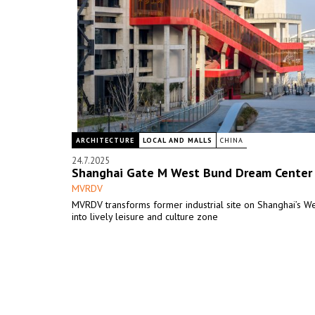
ARCHITECTURE
LOCAL AND MALLS
CHINA
24.7.2025
Shanghai Gate M West Bund Dream Center
MVRDV
MVRDV transforms former industrial site on Shanghai’s W
into lively leisure and culture zone