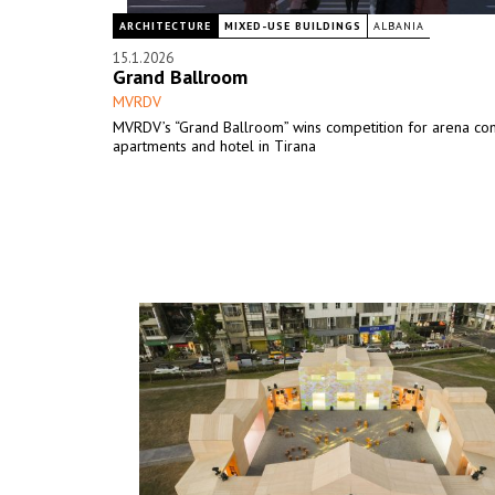
ARCHITECTURE
MIXED-USE BUILDINGS
ALBANIA
15.1.2026
Grand Ballroom
MVRDV
MVRDV’s “Grand Ballroom” wins competition for arena co
apartments and hotel in Tirana