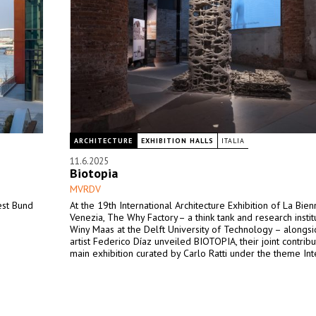
ARCHITECTURE
EXHIBITION HALLS
ITALIA
11.6.2025
Biotopia
MVRDV
est Bund
At the 19th International Architecture Exhibition of La Bien
Venezia, The Why Factory– a think tank and research instit
Winy Maas at the Delft University of Technology – alongsi
artist Federico Díaz unveiled BIOTOPIA, their joint contribu
main exhibition curated by Carlo Ratti under the theme Int