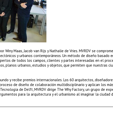
or Winy Maas, Jacob van Rijs y Nathalie de Vries. MVRDV se comprome
itectónicos y urbanos contemporáneos. Un método de diseño basado e
xpertos de todos los campos, clientes y partes interesadas en el proc
anos, planos urbanos, estudios y objetos, que permiten que nuestras ci
undo y recibe premios internacionales. Los 60 arquitectos, diseñadore
roceso de diseño de colaboración multidisciplinario y aplican los má
 Tecnología de Delft, MVRDV dirige The Why Factory, un grupo de exp
rgumentos para la arquitectura y el urbanismo al imaginar la ciudad d