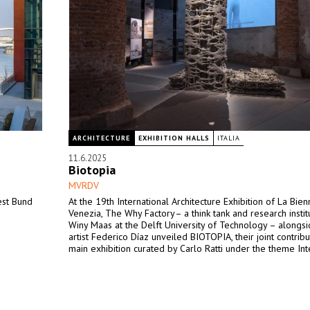
ARCHITECTURE
EXHIBITION HALLS
ITALIA
11.6.2025
Biotopia
MVRDV
est Bund
At the 19th International Architecture Exhibition of La Bien
Venezia, The Why Factory– a think tank and research instit
Winy Maas at the Delft University of Technology – alongsi
artist Federico Díaz unveiled BIOTOPIA, their joint contribu
main exhibition curated by Carlo Ratti under the theme Int