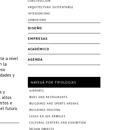
CONSTRUCCIÓN
ARQUITECTURA SUSTENTABLE
INTERIORISMO
URBANISMO
DISEÑO
EMPRESAS
ACADÉMICO
te a nivel
AGENDA
n la
eso
udades y
NAVEGÁ POR TIPOLOGÍAS
AIRPORTS
s y
s altos
BARS AND RESTAURANTS
ertos e
BUILDINGS AND SPORTS ARENAS
el futuro.
BUILDINGS HOUSING
CASAS EN LOS ÁRBOLES
CULTURAL CENTERS AND EXHIBITION
DESIGN OBJECTS