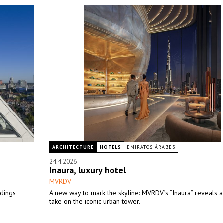
ARCHITECTURE
HOTELS
EMIRATOS ÁRABES
24.4.2026
Inaura, luxury hotel
MVRDV
ldings
A new way to mark the skyline: MVRDV’s “Inaura” reveals a
take on the iconic urban tower.