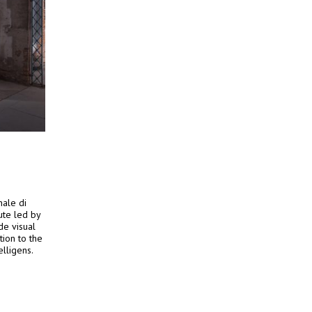
nale di
ute led by
de visual
tion to the
elligens.