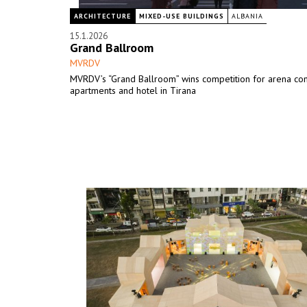
ARCHITECTURE
MIXED-USE BUILDINGS
ALBANIA
15.1.2026
Grand Ballroom
MVRDV
MVRDV’s “Grand Ballroom” wins competition for arena co
apartments and hotel in Tirana