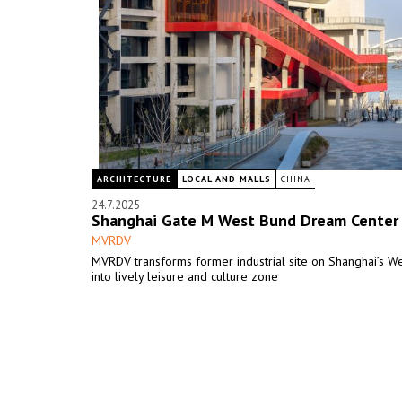
ARCHITECTURE
LOCAL AND MALLS
CHINA
24.7.2025
Shanghai Gate M West Bund Dream Center
MVRDV
MVRDV transforms former industrial site on Shanghai’s W
into lively leisure and culture zone