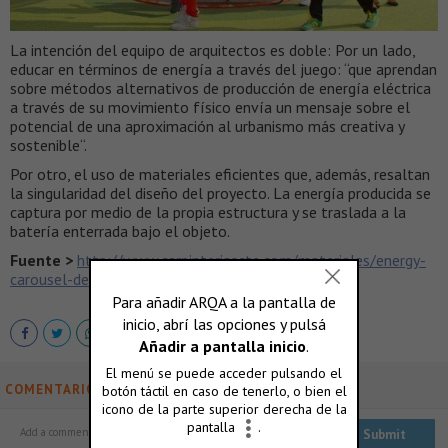
La intención del equipo de arquitectos es doble: Por un lado,
educar en términos de energía a través del juego: “que aprendan
sobre métodos alternativos de producción de energía eléctrica
a través de su movimiento físico envía un mensaje sobre el
potencial de una aproximación al urbanismo más creativa y
sostenible“.
Por otro, el uso de materiales eficientes que, además, resaltan
la singularidad del diseño del proyecto. La energía producida se
captura por medio de la propia estructura y se traslada a la
batería enterrada bajo el objeto.
Fuente >
http://www.carpinteriascte.com/materiales/energy-
carousel-de-ecosistema-urbano/
COMENTARIOS