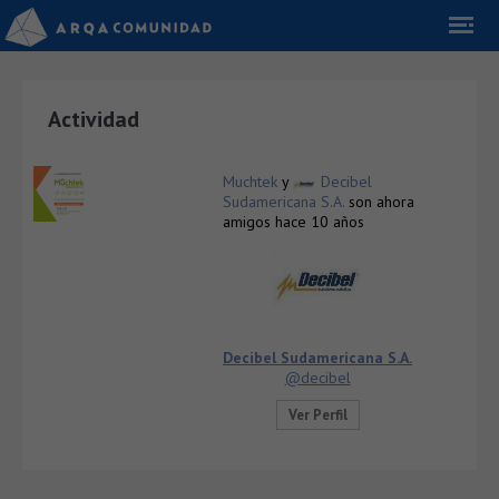
Actividad
Muchtek
y
Decibel
Sudamericana S.A.
son ahora
amigos
hace 10 años
Decibel Sudamericana S.A.
@decibel
Ver Perfil